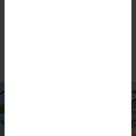
się w Warszawie:
• Best Western Hotel PORTOS ***
• O3HOTEL ***
• Hotel ARAMIS*
oraz w Krakowie:
• Best Western Plus Kraków Old Town ***
• Best Western Hotel Galicya ***
WIĘCEJ O DEWELOPERZE
Dowiedz się więcej o inwestycji