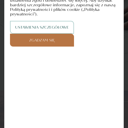
ustawienia zgód i dowiedzieć się więcej. Aby uzyskać
bardziej szczegółowe informacje, zapoznaj się z naszą
Polityką prywatności i plików cookie („Polityka
prywatności”).
Deweloper godny zaufania
USTAWIENIA SZCZEGÓŁOWE
ZGADZAM SIĘ
DOWIEDZ SIĘ WIĘCEJ
Polskie Projekty Inwestycyjne
Sp. z o.o. S.K.A. to spółka