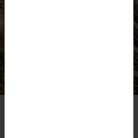
W ramach
swojej
działalności
PPI SKA
stawia na jakość
oraz
innowacyjność, a każdy
kolejny etap inwestycji
jest
wyzwaniem i szansą
na dalszy rozwój.
PPI S.K.A. jest właścicielem hoteli
dzierżawionych przez spółkę
SATORIA Group S.A., które znajdują