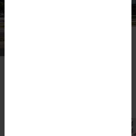
Spółka posiada bogate doświadczenie
oraz wyspecjalizowaną kadrę, co
umożliwia jej skuteczne podejmowanie
przedsięwzięć w swojej dziedzinie.
Jest w stanie zapewnić klientom najwyższy poziom usług,
zgodny z ich oczekiwaniami i potrzebami. Wieloletnia
współpraca ze sprawdzonymi i rzetelnymi
podwykonawcami gwarantuje nie tylko wysoką jakość
usług, ale również terminowość i rzetelność w realizacji
projektów.
Powstająca w Warszawie inwestycja
Nowa Mangalia Etap
II
jest kontynuacją zakończonego w 3 kw. 2020 roku
pierwszego etapu. Decyzja o kolejnej budowie wynika ze
strategii rozwoju Spółki oraz rosnącego zapotrzebowania
na nowe, nowoczesne i funkcjonalne mieszkania.