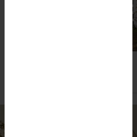
W cieszącym się dużym zainteresowaniem projekcie
powstały 3 lokale usługowe oraz 291 lokali mieszkalnych, o
metrażach 33-81 m2 – od kawalerek do mieszkań
czteropokojowych.