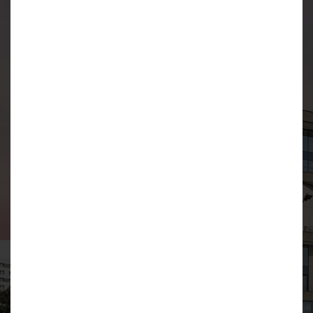
wchodząca w skład Satoria
Group. Powstała w 2006 roku i
obecnie działa m.in. na rynkach
krakowskim i warszawskim.