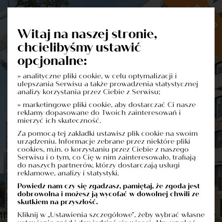
Witaj na naszej stronie,
chcielibyśmy ustawić
opcjonalne:
» analityczne pliki cookie, w celu optymalizacji i
Dowiedz się więcej o inwestycji
ulepszania Serwisu a także prowadzenia statystycznej
Formularz Kontaktowy
analizy korzystania przez Ciebie z Serwisu;
» marketingowe pliki cookie, aby dostarczać Ci nasze
reklamy dopasowane do Twoich zainteresowań i
mierzyć ich skuteczność.
Za pomocą tej zakładki ustawisz plik cookie na swoim
urządzeniu. Informacje zebrane przez niektóre pliki
cookies, m.in. o korzystaniu przez Ciebie z naszego
Serwisu i o tym, co Cię w nim zainteresowało, trafiają
do naszych partnerów, którzy dostarczają usługi
reklamowe, analizy i statystyki.
Powiedz nam czy się zgadzasz, pamiętaj, że zgoda jest
dobrowolna i możesz ją wycofać w dowolnej chwili ze
skutkiem na przyszłość.
Kliknij w „Ustawienia szczegółowe", żeby wybrać własne
Administratorem danych osobowych jest firma: Polskie