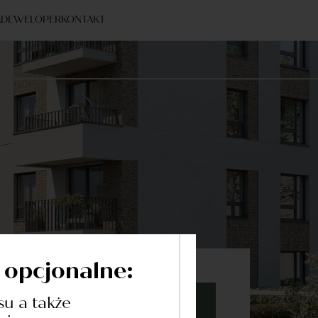
A
DEWELOPER
KONTAKT
ć opcjonalne:
su a także