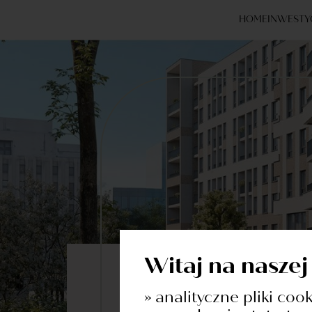
HOME
INWESTY
Witaj na naszej
Dowiedz się więcej o inwesty
» analityczne pliki coo
Formularz Ko