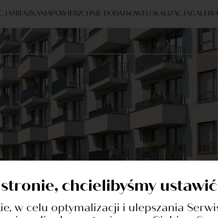
CJA
MIESZKANIA
POWIERZCHNIE DODATKOWE
LOKALIZACJA
GALERI
 stronie, chcielibyśmy ustawi
cji
kie, w celu optymalizacji i ulepszania Serwi
ntaktowy