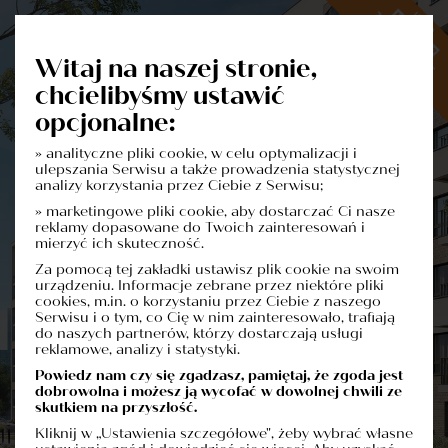
Witaj na naszej stronie,
chcielibyśmy ustawić
opcjonalne:
» analityczne pliki cookie, w celu optymalizacji i
Dowiedz się więcej o inwestycji
ulepszania Serwisu a także prowadzenia statystycznej
Formularz Kontaktowy
analizy korzystania przez Ciebie z Serwisu;
» marketingowe pliki cookie, aby dostarczać Ci nasze
reklamy dopasowane do Twoich zainteresowań i
mierzyć ich skuteczność.
Za pomocą tej zakładki ustawisz plik cookie na swoim
urządzeniu. Informacje zebrane przez niektóre pliki
cookies, m.in. o korzystaniu przez Ciebie z naszego
Serwisu i o tym, co Cię w nim zainteresowało, trafiają
do naszych partnerów, którzy dostarczają usługi
reklamowe, analizy i statystyki.
Powiedz nam czy się zgadzasz, pamiętaj, że zgoda jest
dobrowolna i możesz ją wycofać w dowolnej chwili ze
skutkiem na przyszłość.
Kliknij w „Ustawienia szczegółowe", żeby wybrać własne
Administratorem danych osobowych jest firma: Polskie