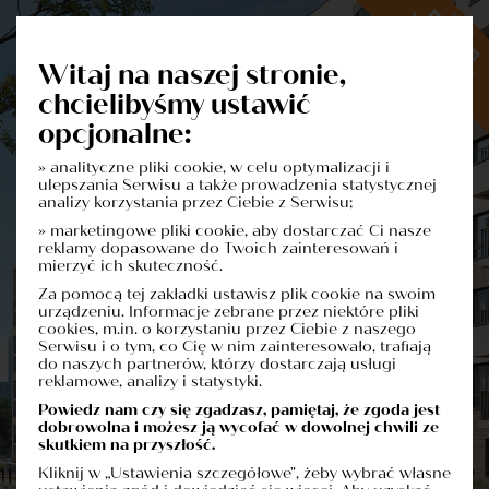
Witaj na naszej stronie,
chcielibyśmy ustawić
opcjonalne:
» analityczne pliki cookie, w celu optymalizacji i
Dowiedz się więcej o inwestycji
ulepszania Serwisu a także prowadzenia statystycznej
Formularz Kontaktowy
analizy korzystania przez Ciebie z Serwisu;
» marketingowe pliki cookie, aby dostarczać Ci nasze
reklamy dopasowane do Twoich zainteresowań i
mierzyć ich skuteczność.
Za pomocą tej zakładki ustawisz plik cookie na swoim
urządzeniu. Informacje zebrane przez niektóre pliki
cookies, m.in. o korzystaniu przez Ciebie z naszego
Serwisu i o tym, co Cię w nim zainteresowało, trafiają
do naszych partnerów, którzy dostarczają usługi
reklamowe, analizy i statystyki.
Powiedz nam czy się zgadzasz, pamiętaj, że zgoda jest
dobrowolna i możesz ją wycofać w dowolnej chwili ze
skutkiem na przyszłość.
Kliknij w „Ustawienia szczegółowe", żeby wybrać własne
Administratorem danych osobowych jest firma: Polskie