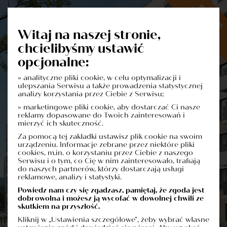
Witaj na naszej stronie,
chcielibyśmy ustawić
opcjonalne:
» analityczne pliki cookie, w celu optymalizacji i
Dowiedz się więcej o inwestycji
ulepszania Serwisu a także prowadzenia statystycznej
Formularz Kontaktowy
analizy korzystania przez Ciebie z Serwisu;
» marketingowe pliki cookie, aby dostarczać Ci nasze
reklamy dopasowane do Twoich zainteresowań i
mierzyć ich skuteczność.
Za pomocą tej zakładki ustawisz plik cookie na swoim
urządzeniu. Informacje zebrane przez niektóre pliki
cookies, m.in. o korzystaniu przez Ciebie z naszego
Serwisu i o tym, co Cię w nim zainteresowało, trafiają
do naszych partnerów, którzy dostarczają usługi
reklamowe, analizy i statystyki.
Powiedz nam czy się zgadzasz, pamiętaj, że zgoda jest
dobrowolna i możesz ją wycofać w dowolnej chwili ze
skutkiem na przyszłość.
Kliknij w „Ustawienia szczegółowe", żeby wybrać własne
Administratorem danych osobowych jest firma: Polskie