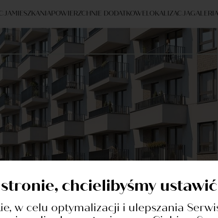
CJA
MIESZKANIA
POWIERZCHNIE DODATKOWE
LOKALIZACJA
GALERI
 stronie, chcielibyśmy ustawi
cji
kie, w celu optymalizacji i ulepszania Serwi
ntaktowy