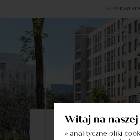
HOME
INWESTY
Witaj na naszej
Dowiedz się więcej o inwesty
» analityczne pliki coo
Formularz Ko