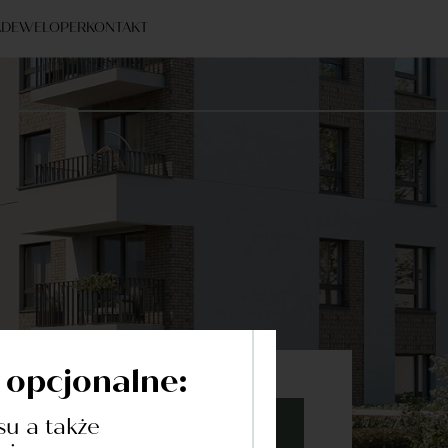
A
DEWELOPER
KONTAKT
ć opcjonalne:
su a także