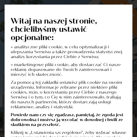
Witaj na naszej stronie,
chcielibyśmy ustawić
opcjonalne:
» analityczne pliki cookie, w celu optymalizacji i
Dowiedz się więcej o inwestycji
ulepszania Serwisu a także prowadzenia statystycznej
Formularz Kontaktowy
analizy korzystania przez Ciebie z Serwisu;
» marketingowe pliki cookie, aby dostarczać Ci nasze
reklamy dopasowane do Twoich zainteresowań i
mierzyć ich skuteczność.
Za pomocą tej zakładki ustawisz plik cookie na swoim
urządzeniu. Informacje zebrane przez niektóre pliki
cookies, m.in. o korzystaniu przez Ciebie z naszego
Serwisu i o tym, co Cię w nim zainteresowało, trafiają
do naszych partnerów, którzy dostarczają usługi
reklamowe, analizy i statystyki.
Powiedz nam czy się zgadzasz, pamiętaj, że zgoda jest
dobrowolna i możesz ją wycofać w dowolnej chwili ze
skutkiem na przyszłość.
Kliknij w „Ustawienia szczegółowe", żeby wybrać własne
Administratorem danych osobowych jest firma: Polskie