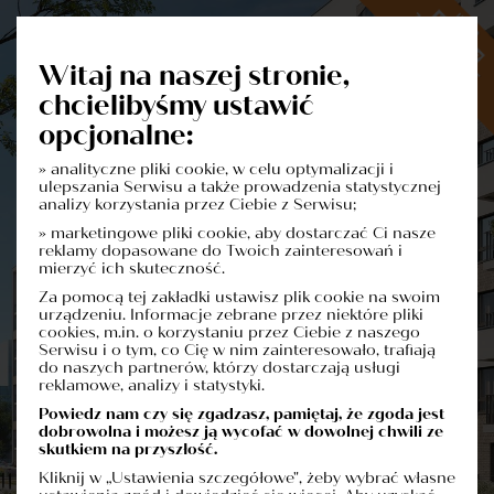
Witaj na naszej stronie,
chcielibyśmy ustawić
opcjonalne:
» analityczne pliki cookie, w celu optymalizacji i
Dowiedz się więcej o inwestycji
ulepszania Serwisu a także prowadzenia statystycznej
Formularz Kontaktowy
analizy korzystania przez Ciebie z Serwisu;
» marketingowe pliki cookie, aby dostarczać Ci nasze
reklamy dopasowane do Twoich zainteresowań i
mierzyć ich skuteczność.
Za pomocą tej zakładki ustawisz plik cookie na swoim
urządzeniu. Informacje zebrane przez niektóre pliki
cookies, m.in. o korzystaniu przez Ciebie z naszego
Serwisu i o tym, co Cię w nim zainteresowało, trafiają
do naszych partnerów, którzy dostarczają usługi
reklamowe, analizy i statystyki.
Powiedz nam czy się zgadzasz, pamiętaj, że zgoda jest
dobrowolna i możesz ją wycofać w dowolnej chwili ze
skutkiem na przyszłość.
Kliknij w „Ustawienia szczegółowe", żeby wybrać własne
Administratorem danych osobowych jest firma: Polskie