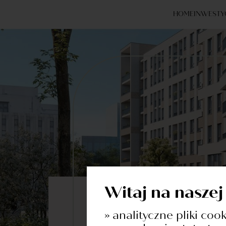
HOME
INWESTY
Witaj na naszej
Dowiedz się więcej o inwesty
» analityczne pliki coo
Formularz Ko