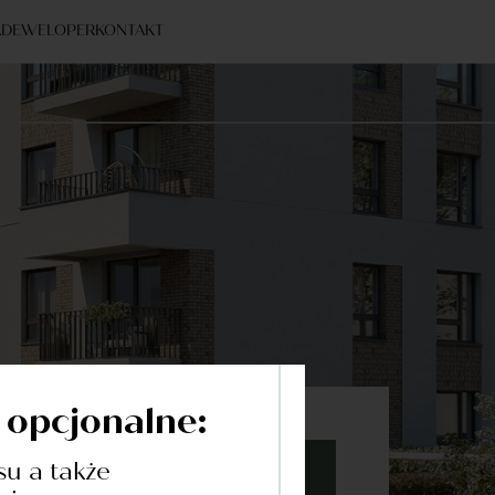
A
DEWELOPER
KONTAKT
ć opcjonalne:
su a także