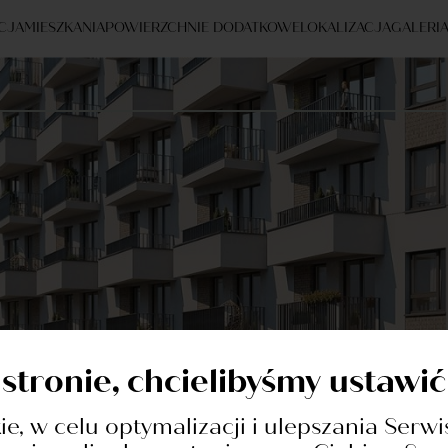
CJA
MIESZKANIA
POWIERZCHNIE DODATKOWE
LOKALIZACJA
GALERI
 stronie, chcielibyśmy ustawi
cji
kie, w celu optymalizacji i ulepszania Serwi
ntaktowy