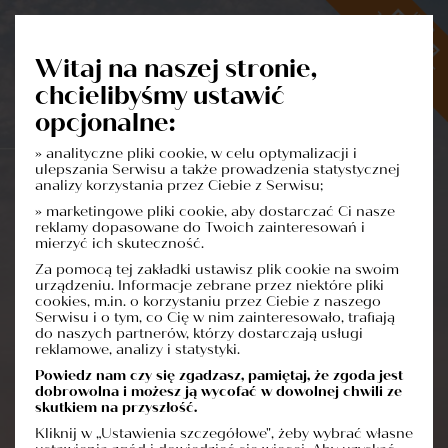
Witaj na naszej stronie,
chcielibyśmy ustawić
opcjonalne:
» analityczne pliki cookie, w celu optymalizacji i
ulepszania Serwisu a także prowadzenia statystycznej
analizy korzystania przez Ciebie z Serwisu;
» marketingowe pliki cookie, aby dostarczać Ci nasze
Metraż
reklamy dopasowane do Twoich zainteresowań i
mierzyć ich skuteczność.
Pokoje
Piętro
Za pomocą tej zakładki ustawisz plik cookie na swoim
urządzeniu. Informacje zebrane przez niektóre pliki
WYSZUKAJ
cookies, m.in. o korzystaniu przez Ciebie z naszego
Serwisu i o tym, co Cię w nim zainteresowało, trafiają
do naszych partnerów, którzy dostarczają usługi
reklamowe, analizy i statystyki.
Powiedz nam czy się zgadzasz, pamiętaj, że zgoda jest
dobrowolna i możesz ją wycofać w dowolnej chwili ze
skutkiem na przyszłość.
Kliknij w „Ustawienia szczegółowe", żeby wybrać własne